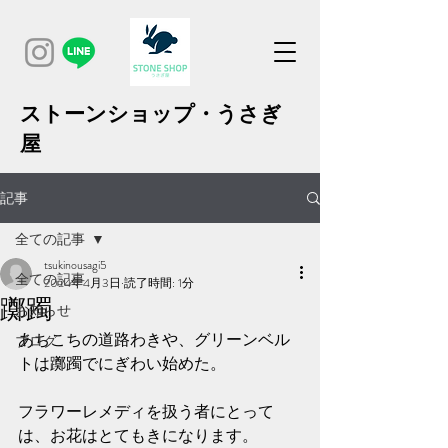
ストーンショップ・うさぎ
屋
記事
全ての記事
tsukinousagi5
全ての記事
2024年4月3日
読了時間: 1分
躑躅
お知らせ
あちこちの道路わきや、グリーンベル
ブログ
トは躑躅でにぎわい始めた。
フラワーレメディを扱う者にとって
は、お花はとてもきになります。