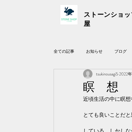
ストーンショッ
屋
全ての記事
お知らせ
ブログ
tsukinousagi5
2022
瞑 想
近頃生活の中に瞑想
とても良いことだと
している。しかしな