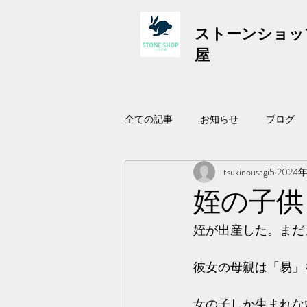
ストーンショッ
屋
全ての記事
お知らせ
ブログ
tsukinousagi5
2024
姪の子供
姪が出産した。まだ
彼女の母親は「易」
女の子しか生まれな