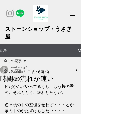
ストーンショップ・うさぎ
屋
記事
全ての記事
tsukinousagi5
全ての記事
2023年4月5日
読了時間: 1分
時間の流れが速い
お知らせ
何だかんだやってるうち、もう桜の季
ブログ
節。それももう、終わりそうだ。
色々頭の中の整理をせねば・・・とか
家の中のかたずけもしたい・・・