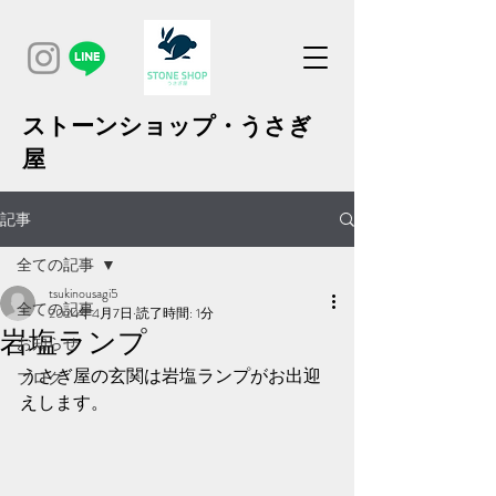
ストーンショップ・うさぎ
屋
記事
全ての記事
tsukinousagi5
全ての記事
2024年4月7日
読了時間: 1分
岩塩ランプ
お知らせ
うさぎ屋の玄関は岩塩ランプがお出迎
ブログ
えします。