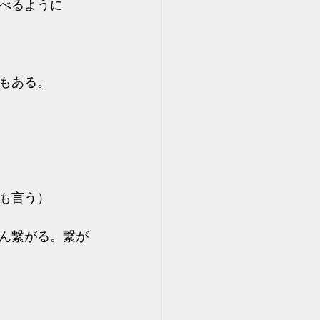
べるように
もある。
も言う）
ん繋がる。繋が