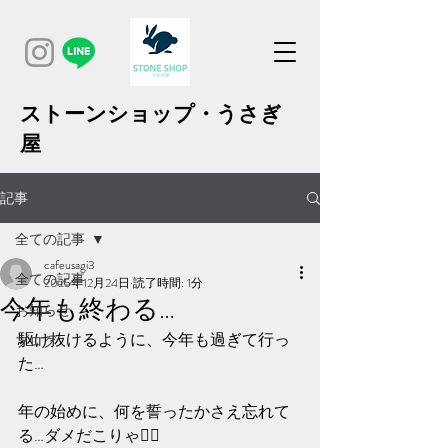
ストーンショップ・うさぎ
屋
記事
全ての記事
cafeusagi3
全ての記事
2025年12月24日
読了時間: 1分
今年も終わる…
お知らせ
駆け抜けるように、今年も過ぎて行っ
ブログ
た…
年の始めに、何を誓ったかさえ忘れて
る…ダメだこりゃ🙅‍♀️